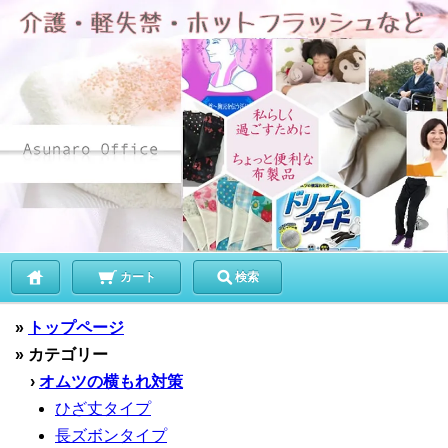
カート
検索
»
トップページ
» カテゴリー
›
オムツの横もれ対策
ひざ丈タイプ
長ズボンタイプ