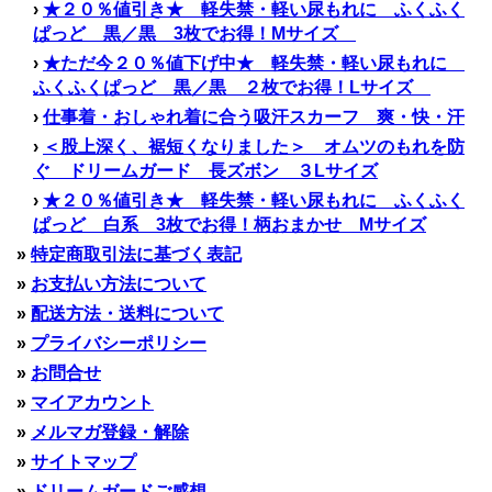
›
★２０％値引き★ 軽失禁・軽い尿もれに ふくふく
ぱっど 黒／黒 3枚でお得！Mサイズ
›
★ただ今２０％値下げ中★ 軽失禁・軽い尿もれに
ふくふくぱっど 黒／黒 ２枚でお得！Lサイズ
›
仕事着・おしゃれ着に合う吸汗スカーフ 爽・快・汗
›
＜股上深く、裾短くなりました＞ オムツのもれを防
ぐ ドリームガード 長ズボン ３Lサイズ
›
★２０％値引き★ 軽失禁・軽い尿もれに ふくふく
ぱっど 白系 3枚でお得！柄おまかせ Mサイズ
»
特定商取引法に基づく表記
»
お支払い方法について
»
配送方法・送料について
»
プライバシーポリシー
»
お問合せ
»
マイアカウント
»
メルマガ登録・解除
»
サイトマップ
»
ドリームガードご感想